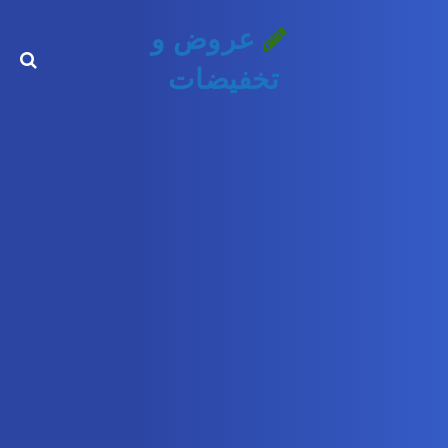
عروض و
تخفيضات