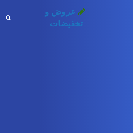
عروض و
تخفيضات