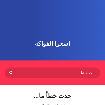
اسعرا الفواكه
حدث خطأ ما...