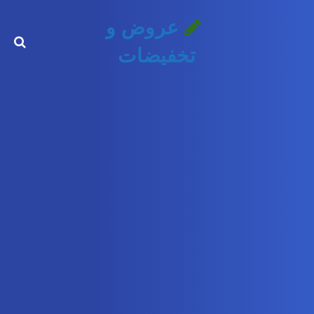
عروض و
تخفيضات