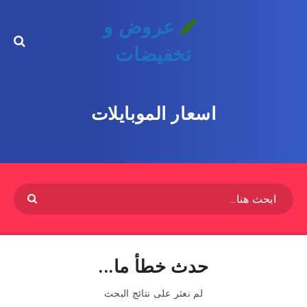
عروض و
تخفيضات
اسعار الموبايلات
حدث خطأ ما...
لم نعثر على نتائج البحث