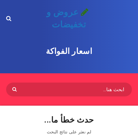
عروض و
تخفيضات
اسعار الفواكة
حدث خطأ ما...
لم نعثر على نتائج البحث