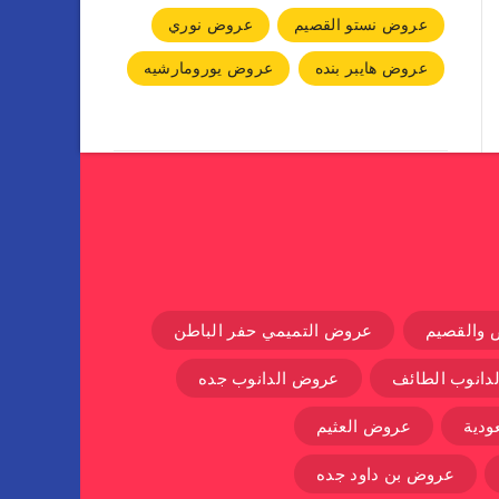
عروض نستو القصيم
عروض نوري
عروض هايبر بنده
عروض يورومارشيه
 والقصيم
عروض التميمي حفر الباطن
دانوب الطائف
عروض الدانوب جده
دية
عروض العثيم
عروض بن داود جده