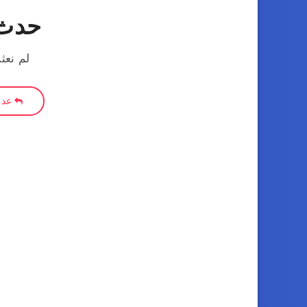
حدث 
لم نعث
عد إ