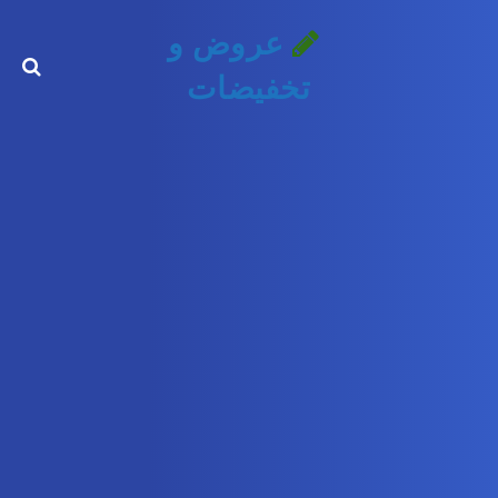
عروض و
تخفيضات