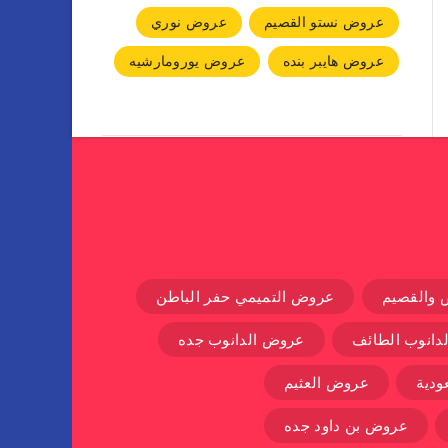
عروض نستو القصيم
عروض نوري
عروض هايبر بنده
عروض يورومارشيه
 والقصيم
عروض التميمي حفر الباطن
دانوب الطائف
عروض الدانوب جده
دية
عروض العثيم
عروض بن داود جده