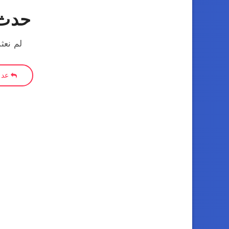
حدث 
لم نعث
عد إ