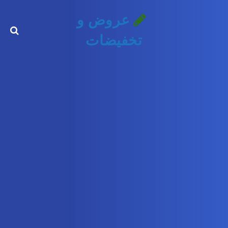
عروض و
تخفيضات