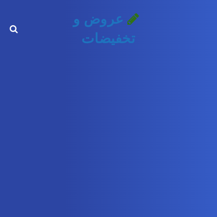
عروض و
تخفيضات