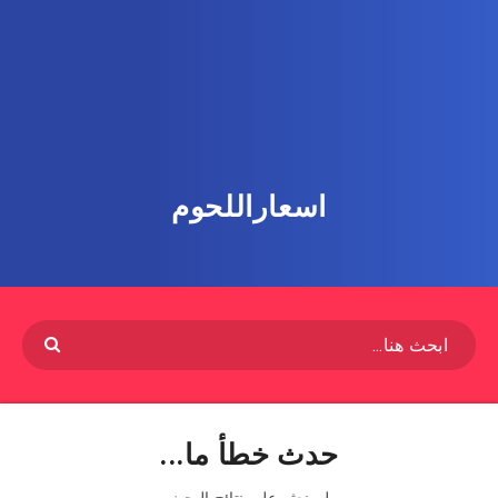
اسعاراللحوم
حدث خطأ ما...