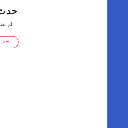
حدث 
لم نعث
عد إ