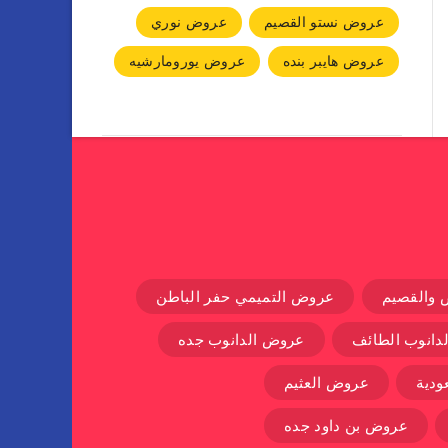
عروض نستو القصيم
عروض نوري
عروض هايبر بنده
عروض يورومارشيه
 والقصيم
عروض التميمي حفر الباطن
دانوب الطائف
عروض الدانوب جده
دية
عروض العثيم
عروض بن داود جده