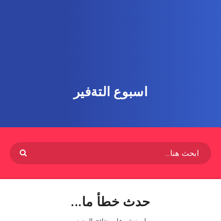
اسبوع التةفير
حدث خطأ ما...