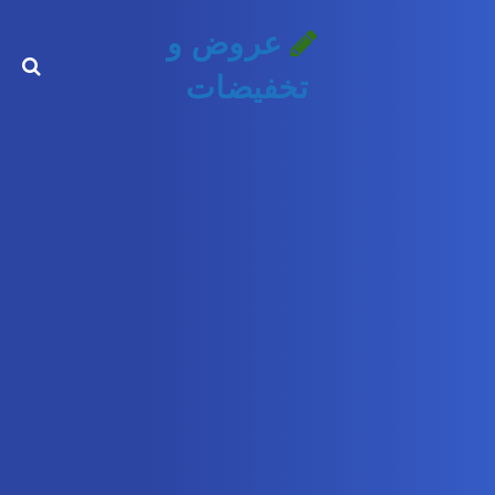
عروض و
تخفيضات