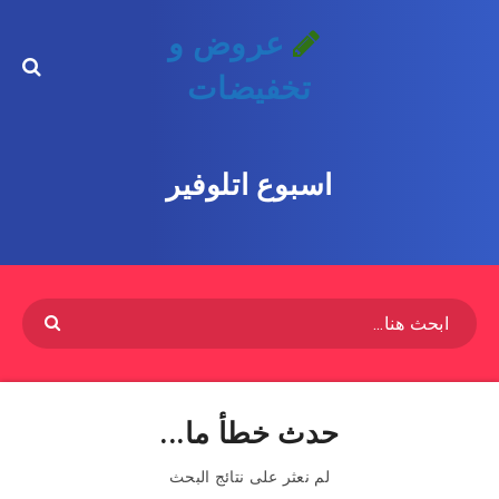
عروض و
تخفيضات
اسبوع اتلوفير
حدث خطأ ما...
لم نعثر على نتائج البحث