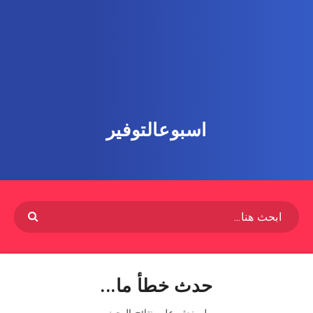
اسبوعالتوفير
حدث خطأ ما...