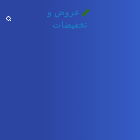
عروض و
تخفيضات