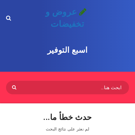
عروض و
تخفيضات
اسبع التوفير
حدث خطأ ما...
لم نعثر على نتائج البحث