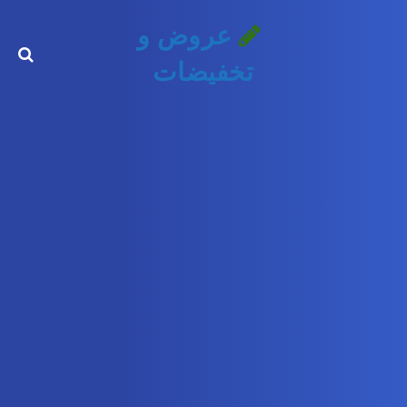
عروض و
تخفيضات