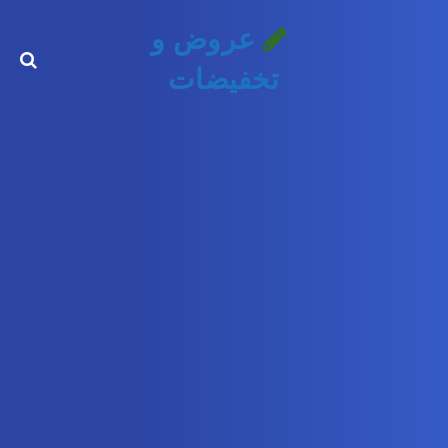
عروض و
تخفيضات