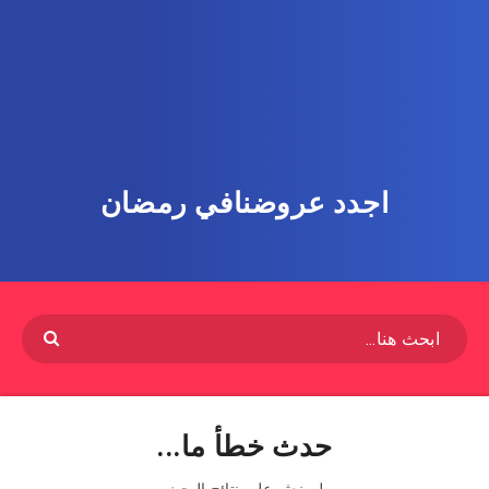
اجدد عروضنافي رمضان
حدث خطأ ما...