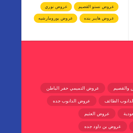
عروض نستو القصيم
عروض نوري
عروض هايبر بنده
عروض يورومارشيه
 والقصيم
عروض التميمي حفر الباطن
دانوب الطائف
عروض الدانوب جده
دية
عروض العثيم
عروض بن داود جده