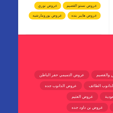
عروض نستو القصيم
عروض نوري
عروض هايبر بنده
عروض يورومارشيه
 والقصيم
عروض التميمي حفر الباطن
دانوب الطائف
عروض الدانوب جده
دية
عروض العثيم
عروض بن داود جده